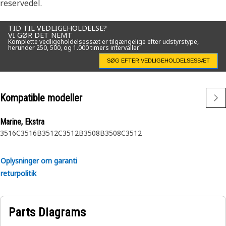
reservedel.
TID TIL VEDLIGEHOLDELSE?
VI GØR DET NEMT
Komplette vedligeholdelsessæt er tilgængelige efter udstyrstype,
herunder 250, 500, og 1.000 timers intervaller.
SØG EFTER VEDLIGEHOLDELSESSÆT
Kompatible modeller
Marine, Ekstra
3516C
3516B
3512C
3512B
3508B
3508C
3512
Oplysninger om garanti
returpolitik
Parts Diagrams