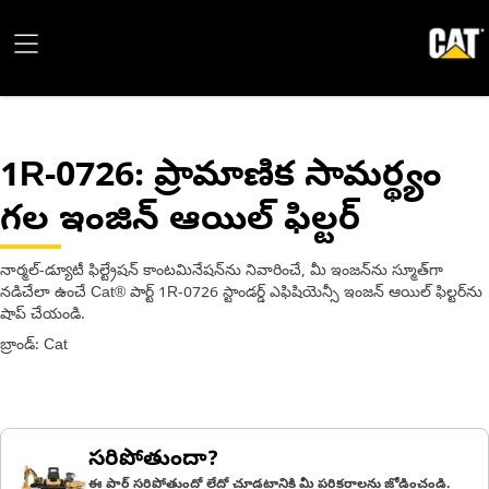
1R-0726
: ప్రామాణిక సామర్థ్యం
గల ఇంజిన్ ఆయిల్ ఫిల్టర్
నార్మల్-డ్యూటీ ఫిల్ట్రేషన్ కాంటమినేషన్‌ను నివారించే, మీ ఇంజన్‌ను స్మూత్‌గా
నడిచేలా ఉంచే Cat® పార్ట్ 1R-0726 స్టాండర్డ్ ఎఫిషియెన్సీ ఇంజన్ ఆయిల్ ఫిల్టర్‌ను
షాప్ చేయండి.
బ్రాండ్: Cat
సరిపోతుందా?
ఈ పార్ట్ సరిపోతుందో లేదో చూడటానికి మీ పరికరాలను జోడించండి.