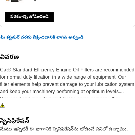
పరికరాన్ని జోడించండి
మీ కస్టమర్ ధరను వీక్షించడానికి లాగిన్ అవ్వండి
వివరణ
Cat® Standard Efficiency Engine Oil Filters are recommended
for normal duty filtration in a wide range of equipment. Our
filter elements help prevent damage to your lubrication system
and keep your machinery performing at optimum levels.
Designed and manufactured by the same company that
makes your Cat iron, we are committed to the long-term
integrity of your equipment. Our highly differentiated lube
స్పెసిఫికేషన్
filters use fiberglass spiral roving and acrylic beads to keep
filter media pleats from flexing as fluid travels through the
మేము ఇప్పటికీ ఈ భాగానికి స్పెసిఫికేషన్‌ను జోడించే పనిలో ఉన్నాము.