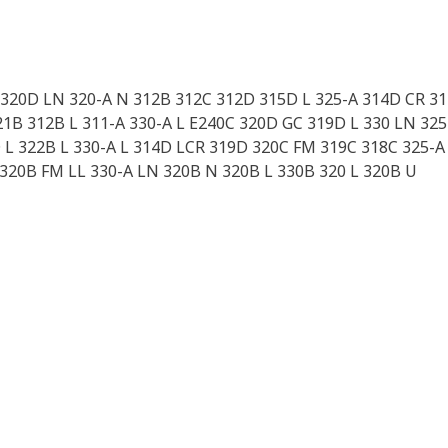
L 320D LN 320-A N 312B 312C 312D 315D L 325-A 314D CR 3
1B 312B L 311-A 330-A L E240C 320D GC 319D L 330 LN 325
 L 322B L 330-A L 314D LCR 319D 320C FM 319C 318C 325-A 
320B FM LL 330-A LN 320B N 320B L 330B 320 L 320B U