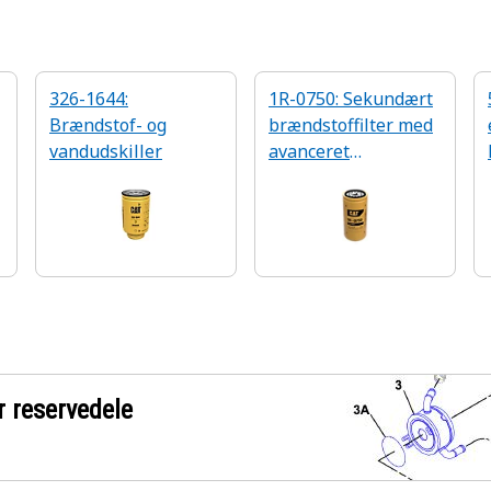
326-1644:
1R-0750: Sekundært
Brændstof- og
brændstoffilter med
vandudskiller
avanceret
effektivitet
r reservedele