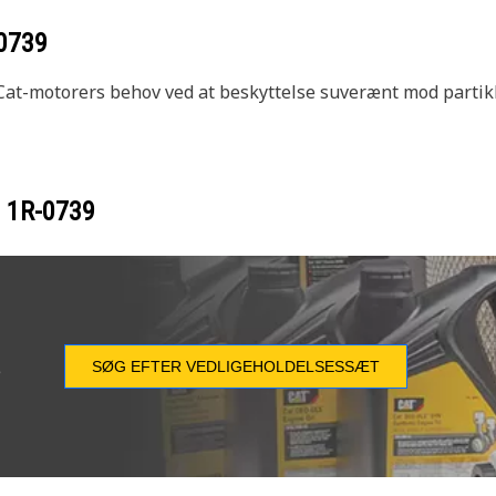
0739
de Cat-motorers behov ved at beskyttelse suverænt mod parti
r
1R-0739
SØG EFTER VEDLIGEHOLDELSESSÆT
e