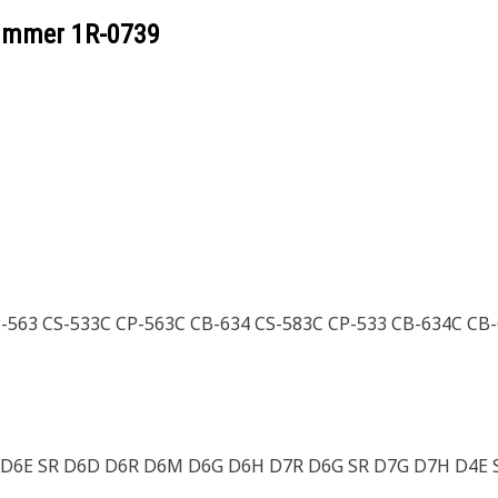
nummer
1R-0739
P-563 CS-533C CP-563C CB-634 CS-583C CP-533 CB-634C CB
 D6E SR D6D D6R D6M D6G D6H D7R D6G SR D7G D7H D4E 