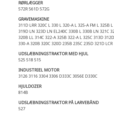
RØRLÆGGER
572R 561D 572G
GRAVEMASKINE
311D LRR 320C L 330 L 320-A L 325-A FM L 325B 
319D LN 323D LN EL240C 330B L 330B LN 321C 32
320B LL 314C 322-A 325B 322-A L 325C 313D 312D
330-A 320B 320C 320D 235B 235C 235D 321D LCR 
UDSLÆBNINGSTRAKTOR MED HJUL
525 518 515
INDUSTRIEL MOTOR
3126 3116 3304 3306 D333C 3056E D330C
HJULDOZER
814B
UDSLÆBNINGSTRAKTOR PÅ LARVEBÅND
527