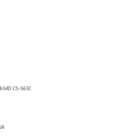
-634D CS-563C
SR