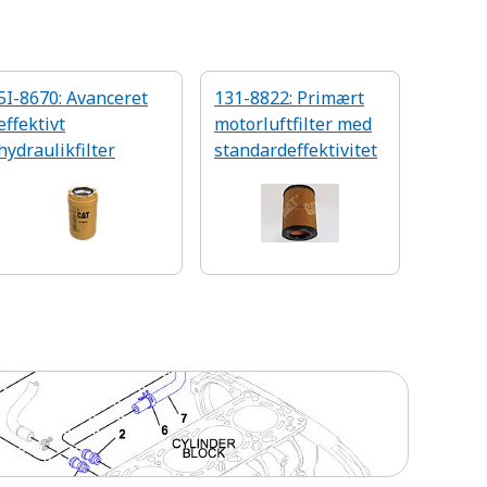
5I-8670: Avanceret
131-8822: Primært
effektivt
motorluftfilter med
hydraulikfilter
standardeffektivitet