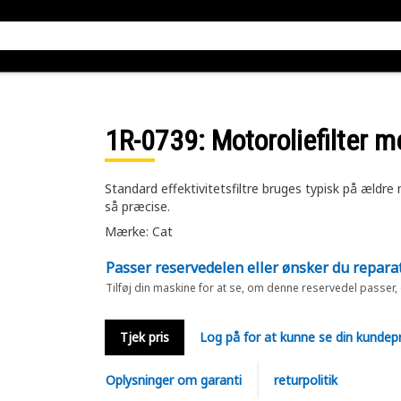
1R-0739
: Motoroliefilter 
Standard effektivitetsfiltre bruges typisk på ældr
så præcise.
Mærke: Cat
Passer reservedelen eller ønsker du repara
Tilføj din maskine for at se, om denne reservedel passer,
Tjek pris
Log på for at kunne se din kundepr
Oplysninger om garanti
returpolitik