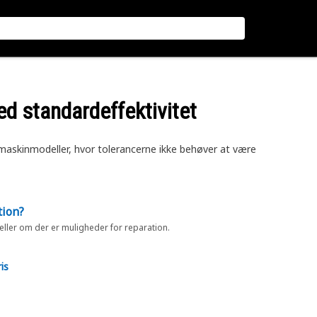
med standardeffektivitet
e maskinmodeller, hvor tolerancerne ikke behøver at være
tion?
 eller om der er muligheder for reparation.
is