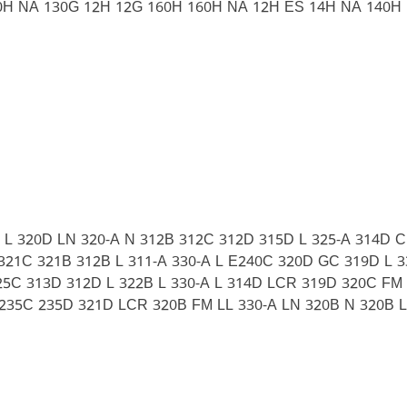
0H NA 130G 12H 12G 160H 160H NA 12H ES 14H NA 140H
B L 320D LN 320-A N 312B 312C 312D 315D L 325-A 314D
321C 321B 312B L 311-A 330-A L E240C 320D GC 319D L 3
325C 313D 312D L 322B L 330-A L 314D LCR 319D 320C FM
 235C 235D 321D LCR 320B FM LL 330-A LN 320B N 320B L