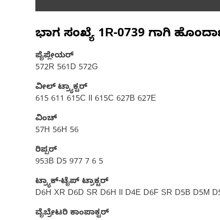
ಭಾಗ ಸಂಖ್ಯೆ
1R-0739
ಗಾಗಿ ಹೊಂದಾ
ಪೈಪ್ಲೇಯರ್
572R 561D 572G
ವೀಲ್ ಟ್ರ್ಯಾಕ್ಟರ್‌
615 611 615C II 615C 627B 627E
ವಿಂಚ್
57H 56H 56
ರಿಪ್ಪರ್
953B D5 977 7 6 5
ಟ್ರ್ಯಾಕ್-ಟೈಪ್ ಟ್ರಾಕ್ಟರ್
D6H XR D6D SR D6H II D4E D6F SR D5B D5M 
ವೈಬ್ರೇಟರಿ ಕಾಂಪಾಕ್ಟರ್‌