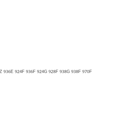
Z 936E 924F 936F 924G 928F 938G 938F 970F