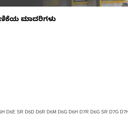
ಣಿಕೆಯ ಮಾದರಿಗಳು
D5H D6E SR D6D D6R D6M D6G D6H D7R D6G SR D7G D7