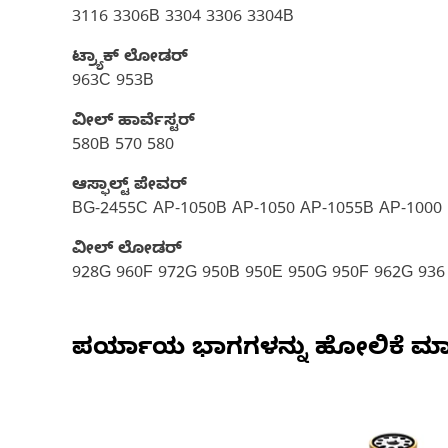
3116 3306B 3304 3306 3304B
ಟ್ರ್ಯಾಕ್ ಲೋಡರ್
963C 953B
ವೀಲ್ ಹಾರ್ವೆಸ್ಟರ್
580B 570 580
ಆಸ್ಫಾಲ್ಟ್ ಪೇವರ್‍
BG-2455C AP-1050B AP-1050 AP-1055B AP-1000
ವೀಲ್ ಲೋಡರ್
928G 960F 972G 950B 950E 950G 950F 962G 936
ಪರ್ಯಾಯ ಭಾಗಗಳನ್ನು ಹೋಲಿಕೆ ಮಾ