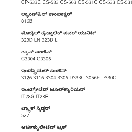
CP-533C CS-583 CS-563 CS-531C CS-533 CS-53
ಲ್ಯಾಂಡ್‌ಫಿಲ್‌ ಕಾಂಪಾಕ್ಟರ್
816B
ಮೊಬೈಲ್ ಹೈಡ್ರಾಲಿಕ್‌ ಪವರ್ ಯುನಿಟ್‌
323D LN 323D L
ಗ್ಯಾಸ್‌ ಎಂಜಿನ್
G3304 G3306
ಇಂಡಸ್ಟ್ರಿಯಲ್ ಎಂಜಿನ್
3126 3116 3304 3306 D333C 3056E D330C
ಇಂಟಿಗ್ರೇಟೆಡ್ ಟೂಲ್‌ಕ್ಯಾರಿಯರ್‌
IT28G IT28F
ಟ್ರ್ಯಾಕ್ ಸ್ಕಿಡ್ಡರ್
527
ಆರ್ಟಿಕ್ಯುಲೇಟೆಡ್ ಟ್ರಕ್