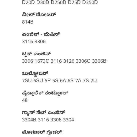
D20D D30D D250D D25D D350D
ವೀಲ್ ಡೋಜರ್​
814B
ಎಂಜಿನ್ - ಮೆಷಿನ್
3116 3306
ಟ್ರಕ್ ಎಂಜಿನ್
3306 1673C 3116 3126 3306C 3306B
ಬುಲ್ಡೋಜರ್
7SU 6SU 5P 5S 6A 6S 7A 7S 7U
ಹೈಡ್ರಾಲಿಕ್ ಕಂಟ್ರೋಲ್
48
ಗ್ಯಾಸ್‌ ಸೆಟ್‌ ಎಂಜಿನ್
3304B 3116 3306 3304
ಮೋಟಾರ್ ಗ್ರೇಡರ್