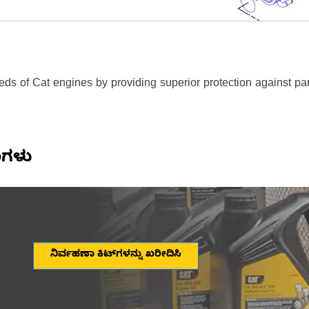
ds of Cat engines by providing superior protection against part
ಣಗಳು
ನಿರ್ವಹಣಾ ಕಿಟ್‌ಗಳನ್ನು ಖರೀದಿಸಿ