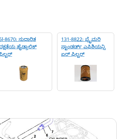
5I-8670: ಸುಧಾರಿತ
131-8822: ಪ್ರೈಮರಿ
ದಕ್ಷತೆಯ ಹೈಡ್ರಾಲಿಕ್
ಸ್ಟಾಂಡರ್ಡ್ ಎಫಿಶಿಯನ್ಸಿ
ಫಿಲ್ಟರ್
ಏರ್ ಫಿಲ್ಟರ್