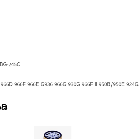
 BG-245C
 966D 966F 966E G936 966G 930G 966F II 950B/950E 924G
ಡಿ