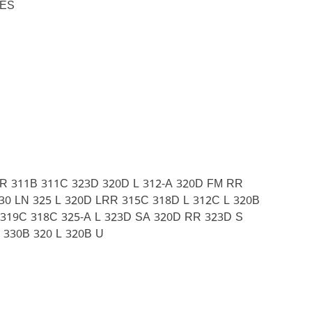
 ES
 CR 311B 311C 323D 320D L 312-A 320D FM RR
30 LN 325 L 320D LRR 315C 318D L 312C L 320B
 319C 318C 325-A L 323D SA 320D RR 323D S
 330B 320 L 320B U