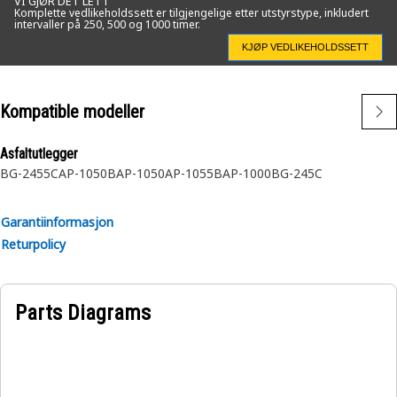
VI GJØR DET LETT
Komplette vedlikeholdssett er tilgjengelige etter utstyrstype, inkludert
intervaller på 250, 500 og 1000 timer.
KJØP VEDLIKEHOLDSSETT
Kompatible modeller
Asfaltutlegger
BG-2455C
AP-1050B
AP-1050
AP-1055B
AP-1000
BG-245C
Garantiinformasjon
Returpolicy
Parts Diagrams