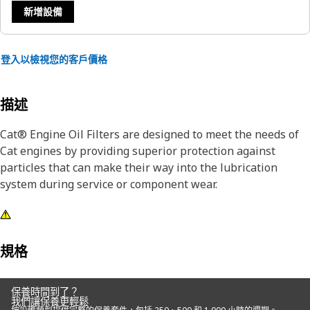
新增設備
登入以檢視您的客戶價格
描述
Cat® Engine Oil Filters are designed to meet the needs of
Cat engines by providing superior protection against
particles that can make their way into the lubrication
system during service or component wear.
規格
保養時間到了？
我們讓保養更輕鬆