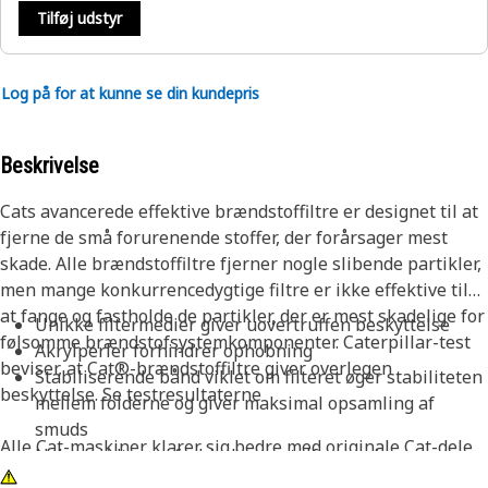
Tilføj udstyr
Log på for at kunne se din kundepris
Beskrivelse
Cats avancerede effektive brændstoffiltre er designet til at
fjerne de små forurenende stoffer, der forårsager mest
skade. Alle brændstoffiltre fjerner nogle slibende partikler,
men mange konkurrencedygtige filtre er ikke effektive til
at fange og fastholde de partikler, der er mest skadelige for
Unikke filtermedier giver uovertruffen beskyttelse
følsomme brændstofsystemkomponenter. Caterpillar-test
Akrylperler forhindrer ophobning
beviser, at Cat®-brændstoffiltre giver overlegen
Stabiliserende bånd viklet om filteret øger stabiliteten
beskyttelse. Se testresultaterne
mellem folderne og giver maksimal opsamling af
smuds
Alle Cat-maskiner klarer sig bedre med originale Cat-dele.
Nylon-midterrør forhindrer metalforurening
Vores filtre forbedrer ikke kun ydeevnen, de beskytter også
Støbte endehætter forhindrer utætheder