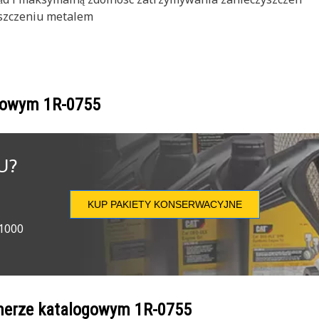
szczeniu metalem
ogowym
1R-0755
U?
KUP PAKIETY KONSERWACYJNE
 1000
umerze katalogowym
1R-0755