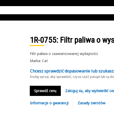
1R-0755
: Filtr paliwa o w
Filtr paliwa o zaawansowanej wydajności
Marka: Cat
Chcesz sprawdzić dopasowanie lub szukas
Dodaj sprzęt, aby sprawdzić, czy ta część pasuje lub są 
Sprawdź cenę
Zaloguj się, aby wyświetlić ce
Informacje o gwarancji
Zasady zwrotów