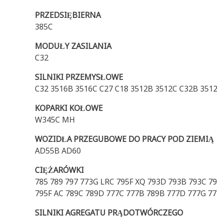
PRZEDSIĘBIERNA
385C
MODUŁY ZASILANIA
C32
SILNIKI PRZEMYSŁOWE
C32 3516B 3516C C27 C18 3512B 3512C C32B 351
KOPARKI KOŁOWE
W345C MH
WOZIDŁA PRZEGUBOWE DO PRACY POD ZIEMIĄ
AD55B AD60
CIĘŻARÓWKI
785 789 797 773G LRC 795F XQ 793D 793B 793C 7
795F AC 789C 789D 777C 777B 789B 777D 777G 77
SILNIKI AGREGATU PRĄDOTWÓRCZEGO