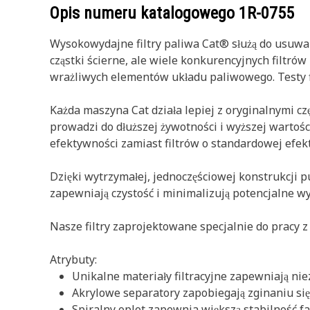
Opis numeru katalogowego
1R-0755
Wysokowydajne filtry paliwa Cat® służą do usuwan
cząstki ścierne, ale wiele konkurencyjnych filtró
wrażliwych elementów układu paliwowego. Testy fi
Każda maszyna Cat działa lepiej z oryginalnymi cz
prowadzi do dłuższej żywotności i wyższej warto
efektywności zamiast filtrów o standardowej efek
Dzięki wytrzymałej, jednoczęściowej konstrukcji p
zapewniają czystość i minimalizują potencjalne wy
Nasze filtry zaprojektowane specjalnie do pracy z
Atrybuty:
Unikalne materiały filtracyjne zapewniają n
Akrylowe separatory zapobiegają zginaniu się 
Spiralny oplot zapewnia większą stabilność 