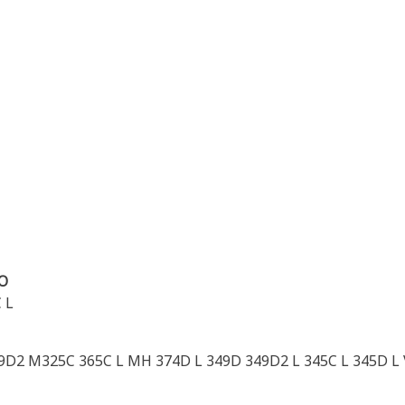
O
 L
49D2 M325C 365C L MH 374D L 349D 349D2 L 345C L 345D L