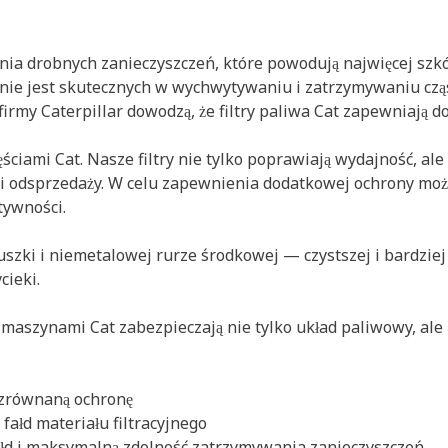
ia drobnych zanieczyszczeń, które powodują najwięcej szkód
w nie jest skutecznych w wychwytywaniu i zatrzymywaniu cząs
rmy Caterpillar dowodzą, że filtry paliwa Cat zapewniają d
ęściami Cat. Nasze filtry nie tylko poprawiają wydajność, al
ści odsprzedaży. W celu zapewnienia dodatkowej ochrony mo
tywności.
uszki i niemetalowej rurze środkowej — czystszej i bardziej
cieki.
 maszynami Cat zabezpieczają nie tylko układ paliwowy, ale 
iezrównaną ochronę
fałd materiału filtracyjnego
fałd i maksymalną zdolność zatrzymywania zanieczyszczeń