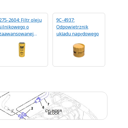
275-2604: Filtr oleju
9C-4937:
silnikowego o
Odpowietrznik
zaawansowanej
układu napędowego
efektywności