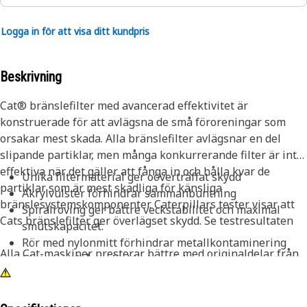
Logga in för att visa ditt kundpris
Beskrivning
Cat® bränslefilter med avancerad effektivitet är
konstruerade för att avlägsna de små föroreningar som
orsakar mest skada. Alla bränslefilter avlägsnar en del
slipande partiklar, men många konkurrerande filter är inte
effektiva när det gäller att fånga in och hålla kvar de
Unika filtermaterial ger oöverträffat skydd
partiklar som är mest skadliga för känsliga
Akrylvulster förhindrar sammanbuntning
bränslesystemskomponenter. Caterpillars tester visar att
Spiralroving ger bättre veckstabilitet och maximal
Cats bränslefilter ger överlägset skydd. Se testresultaten
smutskapacitet.
Rör med nylonmitt förhindrar metallkontaminering
Alla Cat-maskiner presterar bättre med originaldelar från
Gjutna ändkåpor förhindrar läckage
Cat. Våra filter förbättrar inte bara prestandan, de skyddar
även viktiga komponenter, vilket leder till längre livslängd
och högre andrahandsvärde. För ytterligare skydd kan