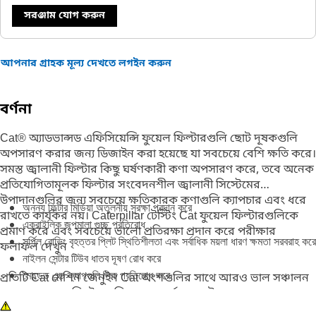
সরঞ্জাম যোগ করুন
আপনার গ্রাহক মূল্য দেখতে লগইন করুন
বর্ণনা
Cat® অ্যাডভান্সড এফিসিয়েন্সি ফুয়েল ফিল্টারগুলি ছোট দূষকগুলি
অপসারণ করার জন্য ডিজাইন করা হয়েছে যা সবচেয়ে বেশি ক্ষতি করে।
সমস্ত জ্বালানী ফিল্টার কিছু ঘর্ষণকারী কণা অপসারণ করে, তবে অনেক
প্রতিযোগিতামূলক ফিল্টার সংবেদনশীল জ্বালানী সিস্টেমের
উপাদানগুলির জন্য সবচেয়ে ক্ষতিকারক কণাগুলি ক্যাপচার এবং ধরে
অনন্য ফিল্টার মিডিয়া অতুলনীয় সুরক্ষা প্রদান করে
রাখতে কার্যকর নয়। Caterpillar টেস্টিং Cat ফুয়েল ফিল্টারগুলিকে
এক্রাইলিক জপমালা গুচ্ছ প্রতিরোধ
প্রমাণ করে এবং সবচেয়ে ভালো প্রতিরক্ষা প্রদান করে পরীক্ষার
সর্পিল রোভিং বৃহত্তর প্লিট স্থিতিশীলতা এবং সর্বাধিক ময়লা ধারণ ক্ষমতা সরবরাহ করে
ফলাফল দেখুন
নাইলন সেন্টার টিউব ধাতব দূষণ রোধ করে
মোল্ডেড এন্ড ক্যাপগুলি লিক প্রতিরোধ করে
প্রতিটি Cat মেশিন জেনুইন Cat অংশগুলির সাথে আরও ভাল সঞ্চালন
করে। আমাদের ফিল্টারগুলি কেবল কর্মক্ষমতা উন্নত করে না, তারা
দীর্ঘতর জীবন এবং উচ্চতর পুনঃবিক্রয় মূল্যের দিকে পরিচালিত