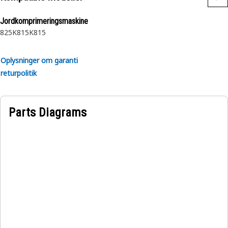
Anvendelse:
Jordkomprimeringsmaskine
Designet til brug under ekstremt barske forhold.
825K
815K
815
Oplysninger om garanti
returpolitik
Parts Diagrams