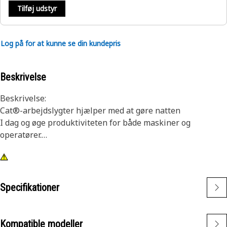
Tilføj udstyr
Log på for at kunne se din kundepris
Beskrivelse
Beskrivelse:
Cat®-arbejdslygter hjælper med at gøre natten
I dag og øge produktiviteten for både maskiner og
operatører.
Egenskaber:
1) Premium Cat lygter er designet til at imødekomme de
krævende vibrationsniveauer for både store og små
Specifikationer
maskiner
2) Cat Lights kan tilpasses andre maskiner i din flåde og
kan eftermonteres på ældre maskiner
Kompatible modeller