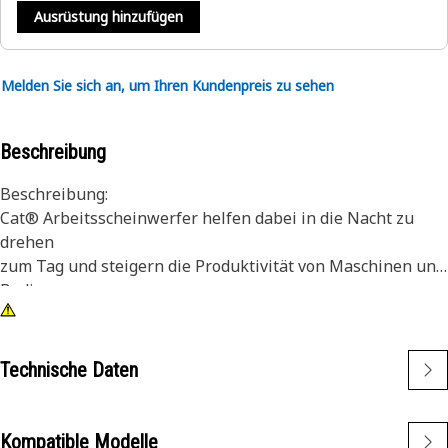
Ausrüstung hinzufügen
Melden Sie sich an, um Ihren Kundenpreis zu sehen
Beschreibung
Beschreibung:
Cat® Arbeitsscheinwerfer helfen dabei in die Nacht zu
drehen
zum Tag und steigern die Produktivität von Maschinen und
Bedienern.
Merkmale:
1) Premium-Cat Scheinwerfer sind für die anspruchsvollen
Technische Daten
Vibrationsbelastungen von großen und kleinen Maschinen
ausgelegt.
2) Cat Leuchten sind an andere Maschinen in Ihrem
Kompatible Modelle