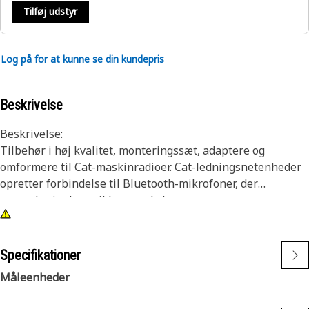
Tilføj udstyr
Log på for at kunne se din kundepris
Beskrivelse
Beskrivelse:
Tilbehør i høj kvalitet, monteringssæt, adaptere og
omformere til Cat-maskinradioer. Cat-ledningsnetenheder
opretter forbindelse til Bluetooth-mikrofoner, der
anvendes i udstyr til krævende brug.
Egenskaber:
• 4-benet stik
Specifikationer
• 8-benet stik
Måleenheder
Anvendelser: