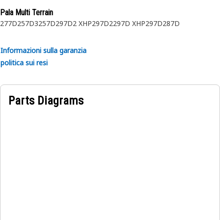
informazioni, consultare il manuale d'uso o contattare il
Pala Multi Terrain
Dealer di zona.
277D
257D3
257D
297D2 XHP
297D2
297D XHP
297D
287D
Informazioni sulla garanzia
politica sui resi
Parts Diagrams