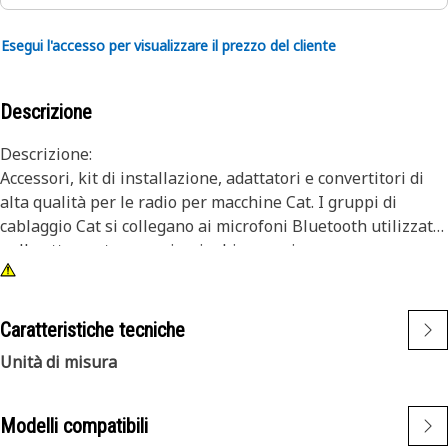
Esegui l'accesso per visualizzare il prezzo del cliente
Descrizione
Descrizione:
Accessori, kit di installazione, adattatori e convertitori di
alta qualità per le radio per macchine Cat. I gruppi di
cablaggio Cat si collegano ai microfoni Bluetooth utilizzati
nelle attrezzature per impieghi gravosi.
Attributi:
• Connettore a 4 pin
Caratteristiche tecniche
• Connettore a 8 pin
Unità di misura
Applicazioni:
I cablaggi Cat sono utilizzati nell'impianto elettrico di
Modelli compatibili
attrezzature per impieghi gravosi. Per ulteriori