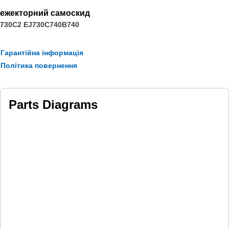
your dealer for more information.
ежекторний самоскид
730C2 EJ
730C
740B
740
Гарантійна інформація
Політика повернення
Parts Diagrams