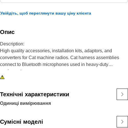
Увійдіть, щоб переглянути вашу ціну клієнта
Опис
Description:
High quality accessories, installation kits, adaptors, and
converters for Cat machine radios. Cat harness assemblies
connect to Bluetooth microphones used in heavy-duty
equipment.
Attributes:
• 4-pin connector
Технічні характеристики
• 8-pin connector
Одиниці вимірювання
Applications:
Cat harness assemblies are used in the electrical system of
Сумісні моделі
heavy-duty equipment. Consult your owner's manual or contact