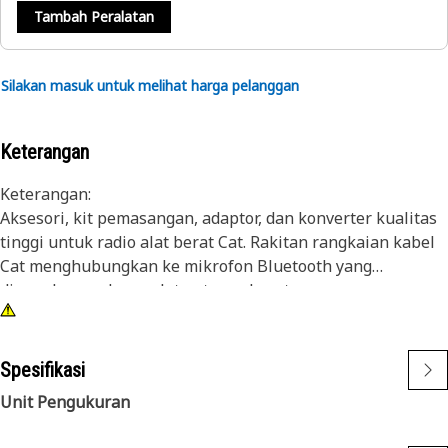
Tambah Peralatan
Silakan masuk untuk melihat harga pelanggan
Keterangan
Keterangan:
Aksesori, kit pemasangan, adaptor, dan konverter kualitas
tinggi untuk radio alat berat Cat. Rakitan rangkaian kabel
Cat menghubungkan ke mikrofon Bluetooth yang
digunakan pada peralatan tugas berat.
Atribut:
• Konektor 4 pin
Spesifikasi
• Konektor 8 pin
Unit Pengukuran
Aplikasi: