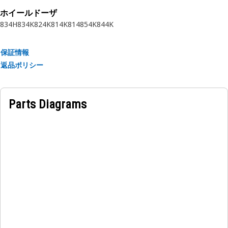
ホイールドーザ
834H
834K
824K
814K
814
854K
844K
保証情報
返品ポリシー
Parts Diagrams