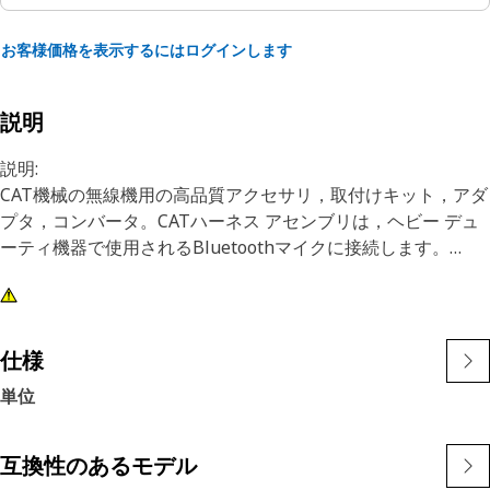
お客様価格を表示するにはログインします
説明
説明:
CAT機械の無線機用の高品質アクセサリ，取付けキット，アダ
プタ，コンバータ。CATハーネス アセンブリは，ヘビー デュ
ーティ機器で使用されるBluetoothマイクに接続します。
特長:
• 4ピン コネクタ
• 8ピン コネクタ
仕様
単位
用途:
CATハーネス アセンブリは，ヘビー デューティ機器の電気系
統で使用します。詳細については，オーナーズ マニュアルを
互換性のあるモデル
参照するか，最寄りのCatディーラにお問い合わせください。