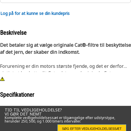
Log på for at kunne se din kundepris
Beskrivelse
Det betaler sig at vælge originale Cat®-filtre til beskyttelse
af det jern, der skaber din indkomst.
Forurening er din motors største fjende, og det er derfor
vigtigt at beskytte dit Cat-udstyr med originale Cat-
filterelementer. Med Cat's primære motorluftfiltre med
standardeffektivitet får du mest værdi for pengene til
normale driftsanvendelser, hvilket giver øget
Specifikationer
motorbeskyttelse og forhindrer driftsstop.
TID TIL VEDLIGEHOLDELSE?
VI GØR DET NEMT
Cat-luftfiltre har en lang levetid, yder enestående filtrering
Komplette vedligeholdelsessæt er tilgængelige efter udstyrstype,
herunder 250, 500, og 1.000 timers intervaller.
og er samtidig miljøvenlige og omkostningseffektive.
Originale Cat-filtre er designet til de nøjagtige
SØG EFTER VEDLIGEHOLDELSESSÆT