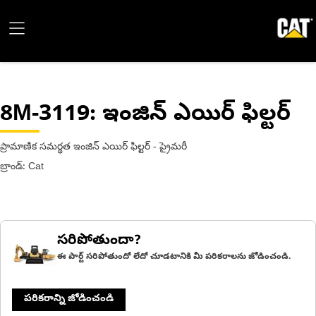
8M-3119
: ఇంజిన్ ఎయిర్ ఫిల్టర్
ప్రామాణిక సమర్థత ఇంజిన్ ఎయిర్ ఫిల్టర్ - ప్రైమరీ
బ్రాండ్: Cat
సరిపోతుందా?
ఈ పార్ట్ సరిపోతుందో లేదో చూడటానికి మీ పరికరాలను జోడించండి.
పరికరాన్ని జోడించండి