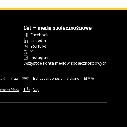
Cat — media społecznościowe
Facebook
LinkedIn
YouTube
X
Instagram
Wszystkie konta mediów społecznościowych
νικά
עברית
हिन्दी
Bahasa Indonesia
Italiano
日本語
аїнська Мова
Tiếng Việt