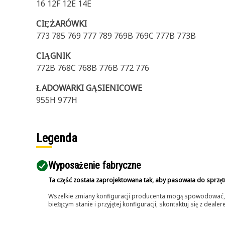
16 12F 12E 14E
CIĘŻARÓWKI
773 785 769 777 789 769B 769C 777B 773B
CIĄGNIK
772B 768C 768B 776B 772 776
ŁADOWARKI GĄSIENICOWE
955H 977H
Legenda
Wyposażenie fabryczne
Ta część została zaprojektowana tak, aby pasowała do sprzęt
Wszelkie zmiany konfiguracji producenta mogą spowodować, że
bieżącym stanie i przyjętej konfiguracji, skontaktuj się z dea