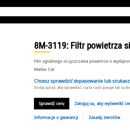
8M-3119
: Filtr powietrza s
Filtr zgrubnego oczyszczania powietrza o wydajno
Marka: Cat
Chcesz sprawdzić dopasowanie lub szukas
Dodaj sprzęt, aby sprawdzić, czy ta część pasuje lub są 
Sprawdź cenę
Zaloguj się, aby wyświetlić ce
Informacje o gwarancji
Zasady zwrotów