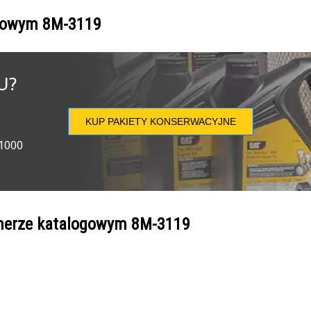
ogowym
8M-3119
U?
KUP PAKIETY KONSERWACYJNE
 1000
umerze katalogowym
8M-3119