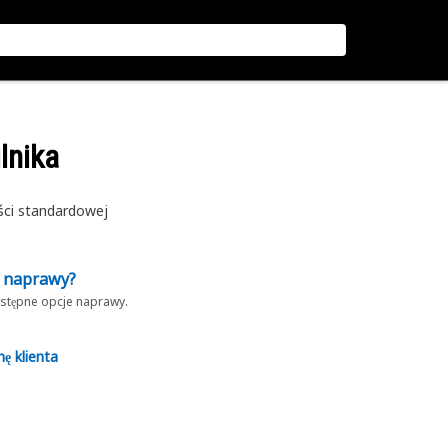
ilnika
ści standardowej
z naprawy?
dostępne opcje naprawy.
nę klienta