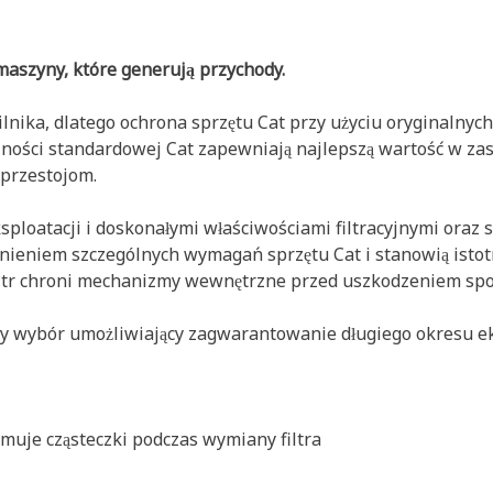
maszyny, które generują przychody.
ika, dlatego ochrona sprzętu Cat przy użyciu oryginalnych f
jności standardowej Cat zapewniają najlepszą wartość w za
 przestojom.
ksploatacji i doskonałymi właściwościami filtracyjnymi oraz 
dnieniem szczególnych wymagań sprzętu Cat i stanowią isto
filtr chroni mechanizmy wewnętrzne przed uszkodzeniem s
szy wybór umożliwiający zagwarantowanie długiego okresu ek
muje cząsteczki podczas wymiany filtra