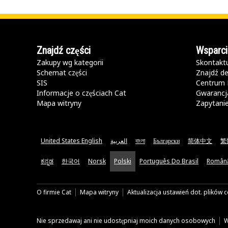
Znajdź części
Wsparci
Zakupy wg kategorii
Skontaktu
Schemat części
Znajdź de
SIS
Centrum 
Informacje o częściach Cat
Gwarancja
Mapa witryny
Zapytani
United States English
العربية
বাংলা
Български
简体中文
繁
ಕನ್ನಡ
한국어
Norsk
Polski
Português Do Brasil
Român
O firmie Cat
Mapa witryny
Aktualizacja ustawień dot. plików 
Nie sprzedawaj ani nie udostępniaj moich danych osobowych
W