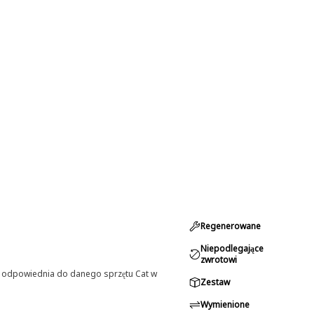
Regenerowane
Niepodlegające
zwrotowi
st odpowiednia do danego sprzętu Cat w
Zestaw
Wymienione