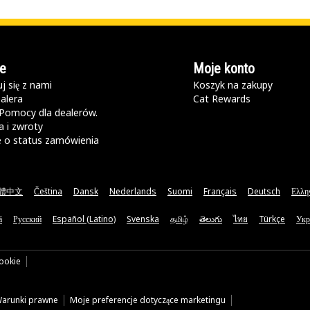
e
Moje konto
j się z nami
Koszyk na zakupy
alera
Cat Rewards
Pomocy dla dealerów.
 i zwroty
e o status zamówienia
體中文
Čeština
Dansk
Nederlands
Suomi
Français
Deutsch
Ελλη
ă
Русский
Español (Latino)
Svenska
தமிழ்
తెలుగు
ไทย
Türkçe
Укр
cookie
arunki prawne
Moje preferencje dotyczące marketingu