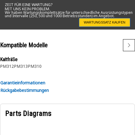
ZEIT FÜR EINE WARTUNG?
MIT UNS KEIN PROBLEM.
Wir haben Wartungskomplettsätze für unterschiedliche Ausrüstungstypen
und Intervalle (250, 500 und 1000 Betriebsstunden) im Angebot.
WARTUNGSSATZ KAUFEN
Kompatible Modelle
KaltfräSe
PM312
PM313
PM310
Garantieinformationen
Rückgabebestimmungen
Parts Diagrams