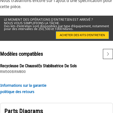
Nous travaillons encore sur l'ajout d'une spécification pour
cette pièce.
LE MOMENT DES OPÉRATIONS D'ENTRETIEN EST ARRIVÉ ?
NOUS VOUS SIMPLIFIONS LA TÂCHE.
Des kits d'entretien sont disponibles par type d'équipement, notamment
pour des intervalles de 250, 500 et 1000 heures.
ACHETER DES KITS D'ENTRETIEN
Modèles compatibles
Recycleuse De ChausséEs Stabilisatrice De Sols
RM500B
RM800
Informations sur la garantie
politique des retours
Parts Diagrams