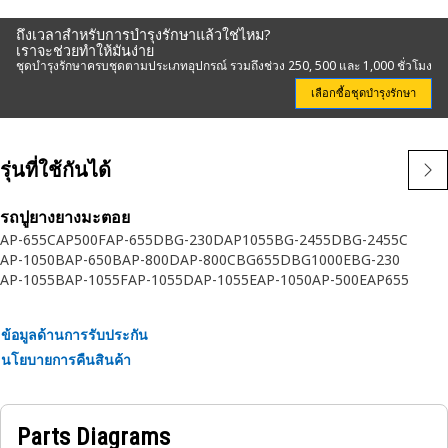
ถึงเวลาสำหรับการบำรุงรักษาแล้วใช่ไหม?
เราจะช่วยทำให้มันง่าย
ชุดบำรุงรักษาครบชุดตามประเภทอุปกรณ์ รวมถึงช่วง 250, 500 และ 1,000 ชั่วโมง
เลือกซื้อชุดบำรุงรักษา
รุ่นที่ใช้กันได้
รถปูยางยางมะตอย
AP-655C
AP500F
AP-655D
BG-230D
AP1055
BG-2455D
BG-2455C
AP-1050B
AP-650B
AP-800D
AP-800C
BG655D
BG1000E
BG-230
AP-1055B
AP-1055F
AP-1055D
AP-1055E
AP-1050
AP-500E
AP655
AP655F
BG-240C
BG600D
BG-260D
BG555E
AP-900B
BG-260C
BG1055E
AP-1000
BG-2255C
AP-1000B
AP-1000E
AP-1000D
AP-1000F
ข้อมูลด้านการรับประกัน
BG-225C
BG-245C
AP655F L
AP-555E
AP600
AP600F
AP555F
AP-600D
BG500E
นโยบายการคืนสินค้า
AP1000
Parts Diagrams