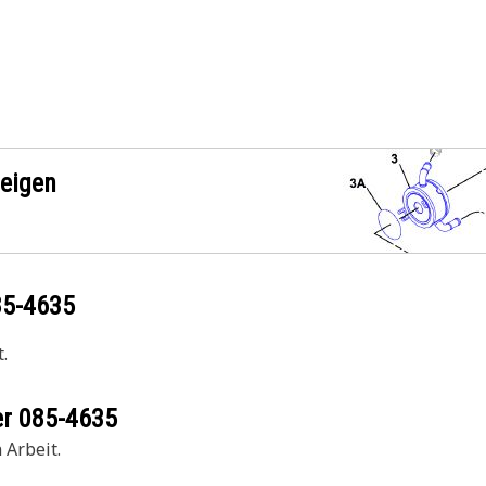
zeigen
85-4635
.
er
085-4635
 Arbeit.