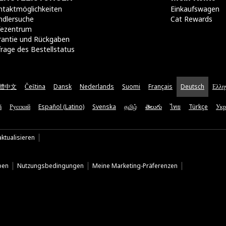
taktmöglichkeiten​
Einkaufswagen
ndlersuche
Cat Rewards
lfezentrum
rantie und Rückgaben
rage des Bestellstatus
體中文
Čeština
Dansk
Nederlands
Suomi
Français
Deutsch
Ελλη
ă
Русский
Español (Latino)
Svenska
தமிழ்
తెలుగు
ไทย
Türkçe
Укр
ktualisieren
ben
Nutzungsbedingungen
Meine Marketing-Präferenzen