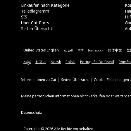
Einkaufen nach Kategorie
Kon
Teilediagramm
Hä
SIS
Hi
Über Cat Parts
Ga
Seiten-Übersicht
Abf
United States English
العربية
বাংলা
Български
简体中文
繁
ಕನ್ನಡ
한국어
Norsk
Polski
Português Do Brasil
Român
Informationen zu Cat
Seiten-Übersicht
Cookie-Einstellungen a
Meine persönlichen Informationen nicht verkaufen oder weiterge
Datenschutz
Caterpillar© 2026 Alle Rechte vorbehalten