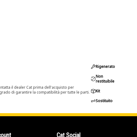
Rigenerato
Non
restituibile
tatta il dealer Cat prima dell'acquisto per
Kit
rado di garantire la compatibilità per tutte le parti.
Sostituito
count
Cat Social