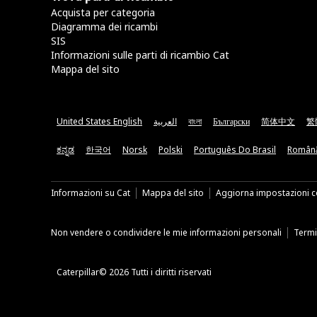
Acquista per categoria
Diagramma dei ricambi
SIS
Informazioni sulle parti di ricambio Cat
Mappa del sito
United States English
العربية
বাংলা
Български
简体中文
繁
ಕನ್ನಡ
한국어
Norsk
Polski
Português Do Brasil
Român
Informazioni su Cat
Mappa del sito
Aggiorna impostazioni c
Non vendere o condividere le mie informazioni personali
Termin
Caterpillar© 2026 Tutti i diritti riservati