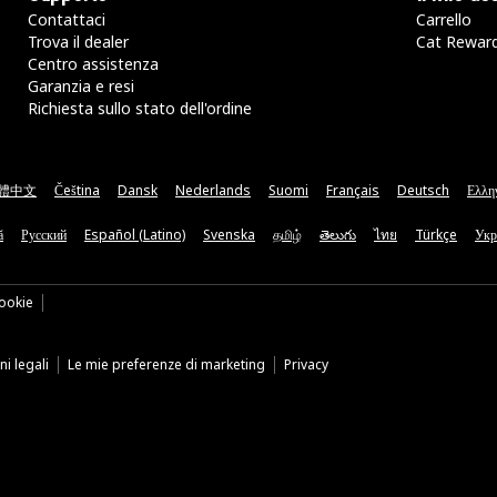
Contattaci
Carrello
Trova il dealer
Cat Rewar
Centro assistenza
Garanzia e resi
Richiesta sullo stato dell'ordine
體中文
Čeština
Dansk
Nederlands
Suomi
Français
Deutsch
Ελλη
ă
Русский
Español (Latino)
Svenska
தமிழ்
తెలుగు
ไทย
Türkçe
Укр
ookie
i legali
Le mie preferenze di marketing
Privacy