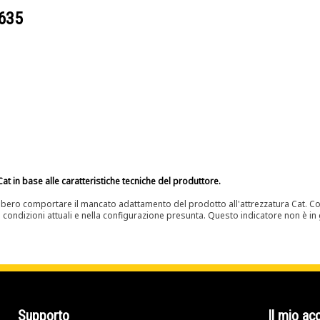
635
at in base alle caratteristiche tecniche del produttore.
bero comportare il mancato adattamento del prodotto all'attrezzatura Cat. Con
e condizioni attuali e nella configurazione presunta. Questo indicatore non è in g
Supporto
Il mio ac