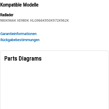
Kompatible Modelle
Radlader
980K
966K XE
980K HLG
966K
950K
972K
962K
Garantieinformationen
Rückgabebestimmungen
Parts Diagrams