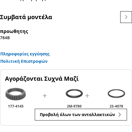
• Η Caterpillar αφιερώνει σημαντικό χρόνο και χρήμα
στην έρευνα και την ανάπτυξη, ώστε να διασφαλίζει ότι
Συμβατά μοντέλα
κάθε ρουλεμάν Cat πληροί συγκεκριμένες απαιτήσεις
σχεδιασμού και εφαρμογής. Πολλά ενσωματώνουν ένα ή
προωθητης
περισσότερα ειδικά χαρακτηριστικά που δεν υπάρχουν
784B
στα βιομηχανικά τυποποιημένα ρουλεμάν. Το καθαρό
αποτέλεσμα είναι η μείωση του αριθμού των
απαιτούμενων επισκευών, μαζί με μειωμένο χρόνο
Πληροφορίες εγγύησης
διακοπής λειτουργίας και λειτουργικού κόστους.
Πολιτική Επιστροφών
Εφαρμογή:
Αγοράζονται Συχνά Μαζί
Τα έδρανα Cat κατασκευάζονται ειδικά για την εφαρμογή
τους, ώστε να διασφαλίζεται ότι όλα τα εξαρτήματα του
συστήματος μετάδοσης κίνησης λειτουργούν και
φθείρονται ως ενιαίο σύστημα. Συμβουλευτείτε το
177-4145
2M-9780
2S-4078
εγχειρίδιο κατόχου ή επικοινωνήστε με τον τοπικό
Προβολή όλων των ανταλλακτικών
αντιπρόσωπο Cat για περισσότερες πληροφορίες.