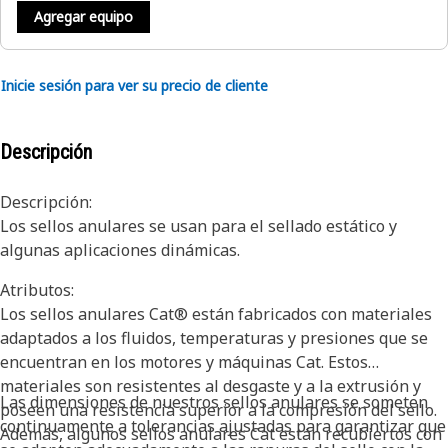
Agregar equipo
Inicie sesión para ver su precio de cliente
Descripción
Descripción:
Los sellos anulares se usan para el sellado estático y
algunas aplicaciones dinámicas.
Atributos:
Los sellos anulares Cat® están fabricados con materiales
adaptados a los fluidos, temperaturas y presiones que se
encuentran en los motores y máquinas Cat. Estos
materiales son resistentes al desgaste y a la extrusión y
Las dimensiones de nuestros sellos anulares se someten
poseen una resistencia superior a la compresión del sello.
continuamente a tolerancias ajustadas para garantizar que
Además, algunos sellos anulares Cat están recubiertos con