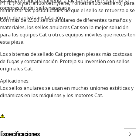
se adapten adecuadamente a las ranuras del sello con la
PTFE (Polytetrafluoroethylene, Politetrafluoroetileno) para
compresión del sello necesaria.
minimizar las posibilidades de que el sello se retuerza o se
corte durante la instalación.
Con más de 2.500 sellos anulares de diferentes tamaños y
materiales, los sellos anulares Cat son la mejor solución
para los equipos Cat u otros equipos móviles que necesiten
esta pieza.
Los sistemas de sellado Cat protegen piezas más costosas
de fugas y contaminación. Proteja su inversión con sellos
originales Cat.
Aplicaciones:
Los sellos anulares se usan en muchas uniones estáticas y
dinámicas en las máquinas y los motores Cat.
Especificaciones