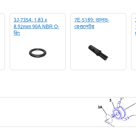
3J-7354: 1.83 x
7E-5189: ভালভ-
8.92mm 90A NBR O-
রেগুলেটর
রিং