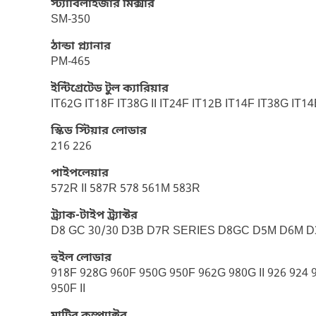
স্ট্যাবিলাইজার মিক্সার
SM-350
ঠান্ডা প্ল্যানার
PM-465
ইন্টিগ্রেটেড টুল ক্যারিয়ার
IT62G IT18F IT38G II IT24F IT12B IT14F IT38G IT1
স্কিড স্টিয়ার লোডার
216 226
পাইপলেয়ার
572R II 587R 578 561M 583R
ট্র্যাক-টাইপ ট্র্যাক্টর
D8 GC 30/30 D3B D7R SERIES D8GC D5M D6M D3
হুইল লোডার
918F 928G 960F 950G 950F 962G 980G II 926 924 9
950F II