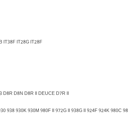
4B IT38F IT28G IT28F
 D8R D8N D8R II DEUCE D7R II
30 938 930K 930M 980F II 972G II 938G II 924F 924K 980C 