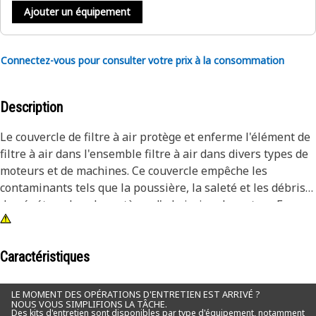
Ajouter un équipement
Connectez-vous pour consulter votre prix à la consommation
Description
Le couvercle de filtre à air protège et enferme l'élément de
filtre à air dans l'ensemble filtre à air dans divers types de
moteurs et de machines. Ce couvercle empêche les
contaminants tels que la poussière, la saleté et les débris
de pénétrer dans le système d'admission du moteur. En
maintenant un flux d'air propre et filtré, le couvercle du
filtre à air contribue à une combustion efficace du moteur, à
des performances optimales et à une durée de vie
Caractéristiques
prolongée du moteur.
LE MOMENT DES OPÉRATIONS D'ENTRETIEN EST ARRIVÉ ?
NOUS VOUS SIMPLIFIONS LA TÂCHE.
Attributs:
Des kits d'entretien sont disponibles par type d'équipement, notamment