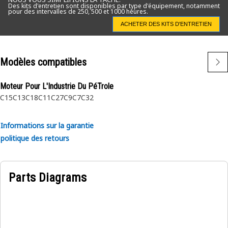
Des kits d'entretien sont disponibles par type d'équipement, notamment
pour des intervalles de 250, 500 et 1000 heures.
ACHETER DES KITS D'ENTRETIEN
Modèles compatibles
Moteur Pour L'Industrie Du PéTrole
C15
C13
C18
C11
C27
C9
C7
C32
Informations sur la garantie
politique des retours
Parts Diagrams