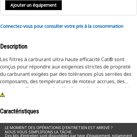
Ajouter un équipement
Connectez-vous pour consulter votre prix à la consommation
Description
Les filtres à carburant ultra haute efficacité Cat® sont
conçus pour répondre aux exigences strictes de propreté
du carburant exigées par des tolérances plus serrées des
composants, des températures de moteur accrues, des
pressions d'injecteur plus élevées et des directives strictes
en matière d'émissions. Les essais Caterpillar démontrent
que les filtres à carburant à très haute efficacité Cat offrent
une protection supérieure. Les filtres UHE Cat sont tout
Caractéristiques
simplement le meilleur filtre que vous pouvez acheter pour
votre équipement Cat. Pour optimiser la durée de vie des
LE MOMENT DES OPÉRATIONS D'ENTRETIEN EST ARRIVÉ ?
NOUS VOUS SIMPLIFIONS LA TÂCHE.
injecteurs, il est nécessaire de disposer d'un système de
Des kits d'entretien sont disponibles par type d'équipement, notamment