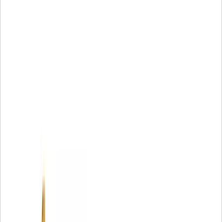
prématurées en utilisant :
• Le média filtrant exclusif offre une protection inégalée
• Perles acryliques pour éviter les plis
• Mèche en spirale pour une meilleure stabilité des plis
• Un tube central en nylon pour empêcher la contamination
du métal
• Embouts moulés pour arrêter les fuites
Il est avantageux d'opter pour des filtres Cat® d'origine
afin de protéger le fer qui génère vos revenus.