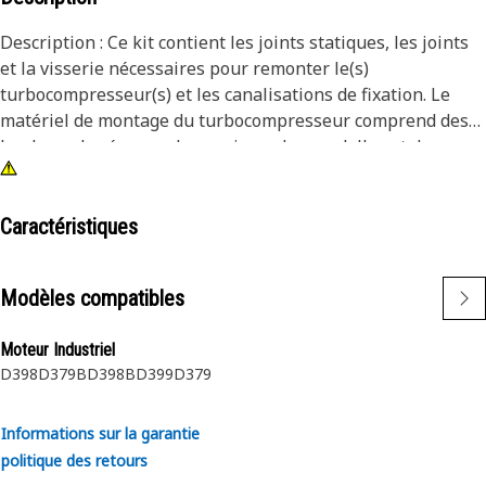
Description : Ce kit contient les joints statiques, les joints
et la visserie nécessaires pour remonter le(s)
turbocompresseur(s) et les canalisations de fixation. Le
matériel de montage du turbocompresseur comprend des
boulons, des écrous, des goujons, des rondelles et des
entretoises. Ce kit concerne les numéros de pièce de kit de
turbocompresseur 317-8751 et supérieurs. Attributs : nos
kits sont conçus pour plus de commodité : préemballés,
Caractéristiques
commandés sous un numéro de pièce unique et livrés dans
une seule boîte, ils vous permettent de gagner du temps et
Modèles compatibles
d’économiser de l’argent.
Moteur Industriel
D398
D379B
D398B
D399
D379
Informations sur la garantie
politique des retours