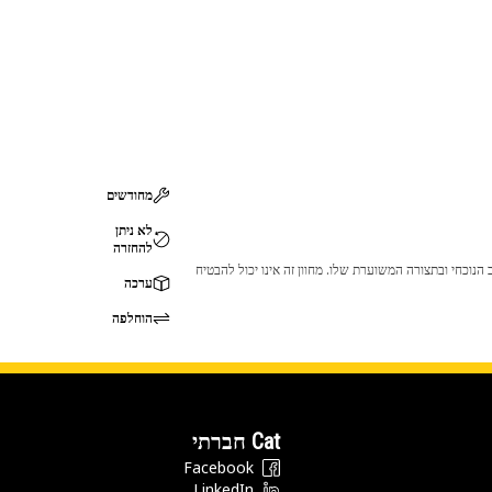
מחודשים
לא ניתן
להחזרה
 לכך שהמוצר לא יתאים לציוד ה-Cat שלך. אנא התייעץ עם סוכן ה-Cat שלך לפני הרכישה כדי לוודא שחלק זה מתאים לציוד ה-Cat שלך במצב הנוכחי ובתצורה המשוערת שלו. מחוון זה אינו יכול להבטיח
ערכה
הוחלפה
Cat חברתי
Facebook
LinkedIn