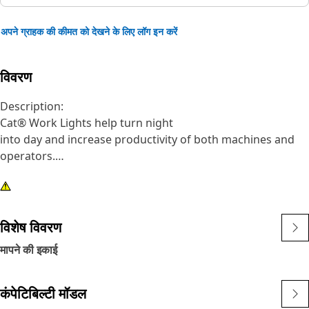
अपने ग्राहक की कीमत को देखने के लिए लॉग इन करें
विवरण
Description:
Cat® Work Lights help turn night
into day and increase productivity of both machines and
operators.
Attributes:
1) Premium Cat Lights are designed to meet the
demanding vibration levels of both large and small
विशेष विवरण
machines
मापने की इकाई
2)Cat Lights are adaptable to other machines in your fleet,
and can be retrofitted to older machines
कंपेटिबिल्टी मॉडल
Application: