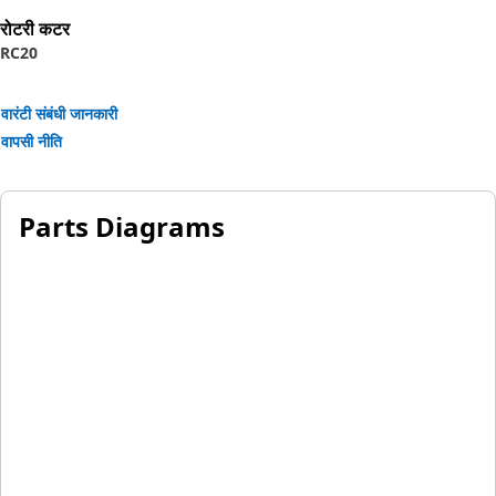
Designed for use in extremely tough conditions.
रोटरी कटर
RC20
वारंटी संबंधी जानकारी
वापसी नीति
Parts Diagrams