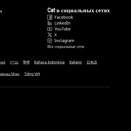
ь
Cat в социальных сетях
Facebook
LinkedIn
YouTube
X
Instagram
Все социальные сети
νικά
עברית
हिन्दी
Bahasa Indonesia
Italiano
日本語
аїнська Мова
Tiếng Việt