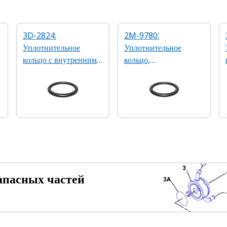
3D-2824:
2M-9780:
Уплотнительное
Уплотнительное
кольцо с внутренним
кольцо,
диаметром 23,47 мм
2,46 x 19,18 мм 90A
из бутадиен-
нитрильного каучука
апасных частей