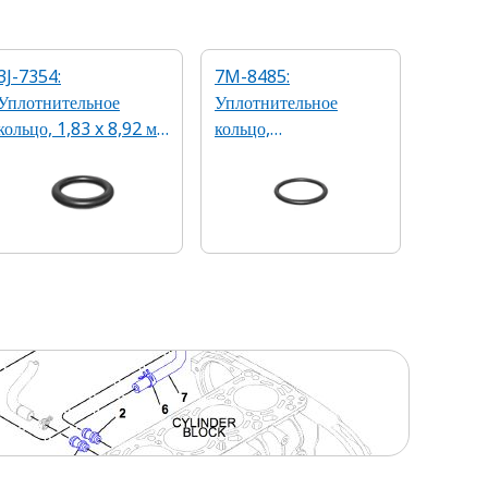
3J-7354:
7M-8485:
Уплотнительное
Уплотнительное
кольцо, 1,83 x 8,92 мм
кольцо,
90A из бутадиен-
2,95 x 29,74 мм 90A
нитрильного каучука
из бутадиен-
нитрильного каучука