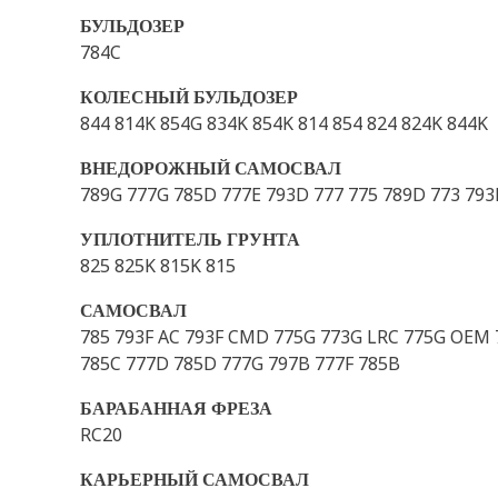
БУЛЬДОЗЕР
784C
КОЛЕСНЫЙ БУЛЬДОЗЕР
844 814K 854G 834K 854K 814 854 824 824K 844K
ВНЕДОРОЖНЫЙ САМОСВАЛ
789G 777G 785D 777E 793D 777 775 789D 773 793F
УПЛОТНИТЕЛЬ ГРУНТА
825 825K 815K 815
САМОСВАЛ
785 793F AC 793F CMD 775G 773G LRC 775G OEM 
785C 777D 785D 777G 797B 777F 785B
БАРАБАННАЯ ФРЕЗА
RC20
КАРЬЕРНЫЙ САМОСВАЛ