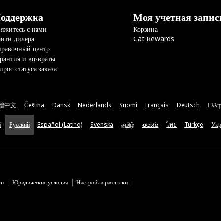
оддержка
Моя учетная запис
яжитесь с нами
Корзина
йти дилера
Cat Rewards
правочный центр
рантия и возвраты
прос статуса заказа
體中文
Čeština
Dansk
Nederlands
Suomi
Français
Deutsch
Ελλη
ă
Русский
Español (Latino)
Svenska
தமிழ்
తెలుగు
ไทย
Türkçe
Укр
уп
Юридические условия
Настройки рассылки