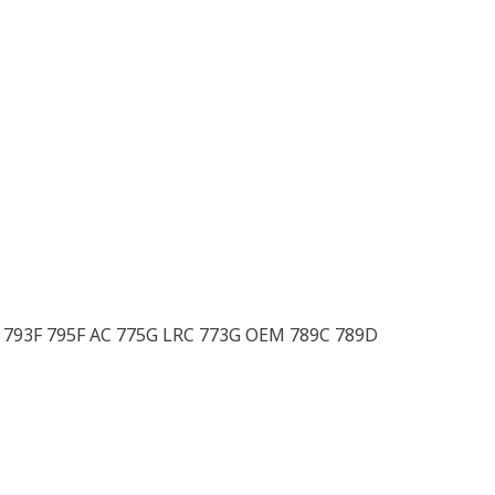
 793F 795F AC 775G LRC 773G OEM 789C 789D