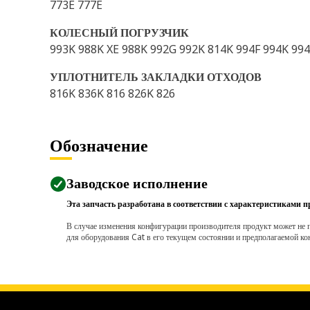
773E 777E
КОЛЕСНЫЙ ПОГРУЗЧИК
993K 988K XE 988K 992G 992K 814K 994F 994K 99
УПЛОТНИТЕЛЬ ЗАКЛАДКИ ОТХОДОВ
816K 836K 816 826K 826
Обозначение
Заводское исполнение
Эта запчасть разработана в соответствии с характеристиками п
В случае изменения конфигурации производителя продукт может не п
для оборудования Cat в его текущем состоянии и предполагаемой ко