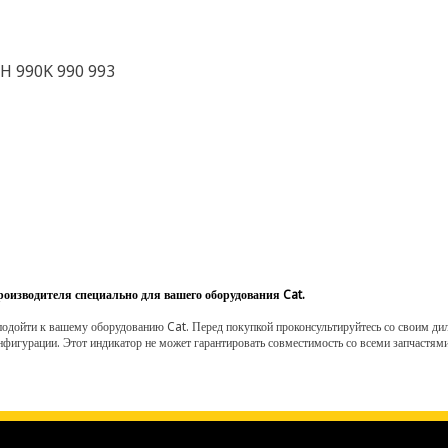
4H 990K 990 993
роизводителя специально для вашего оборудования Cat.
одойти к вашему оборудованию Cat. Перед покупкой проконсультируйтесь со своим диле
нфигурации. Этот индикатор не может гарантировать совместимость со всеми запчастями