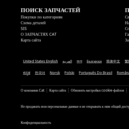
ПОИСК ЗАПЧАСТЕЙ
П
Покупки по категориям
Св
Схема деталей
На
SIS
С
О ЗАПЧАСТЯХ CAT
Га
Карта сайта
За
United States English
العربية
বাংলা
Български
简体中文
繁
ಕನ್ನಡ
한국어
Norsk
Polski
Português Do Brasil
Român
О компании Cat
Карта сайта
Обновить настройки cookie-файлов
Не продавать мои персональные данные и не открывать к ним общий дост
Конфиденциальность