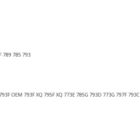
 789 785 793
793F OEM 793F XQ 795F XQ 773E 785G 793D 773G 797F 793C