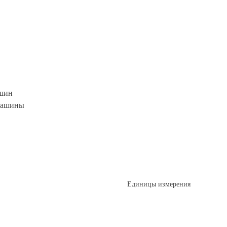
ашин
 машины
Единицы измерения