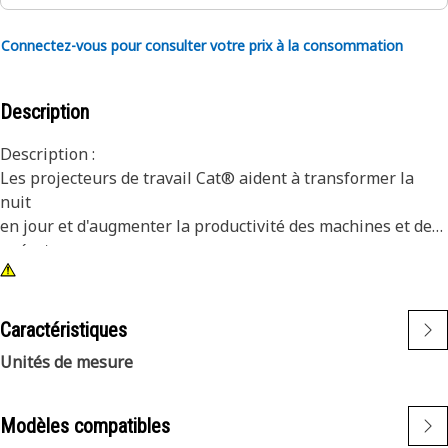
Connectez-vous pour consulter votre prix à la consommation
Description
Description :
Les projecteurs de travail Cat® aident à transformer la
nuit
en jour et d'augmenter la productivité des machines et des
opérateurs.
Attributs :
1) Les lampes Premium Cat sont conçues pour répondre
Caractéristiques
aux niveaux de vibration exigeants des petites et grandes
Unités de mesure
machines.
2) Les lampes Cat sont adaptables à d'autres machines de
votre parc et peuvent être montées sur des machines plus
Modèles compatibles
anciennes.