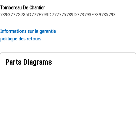
Tombereau De Chantier
Applications :
789G
777G
785D
777E
793D
777
775
789D
773
793F
789
785
793
Conçues pour une utilisation dans des conditions
extrêmement difficiles.
Informations sur la garantie
politique des retours
Parts Diagrams