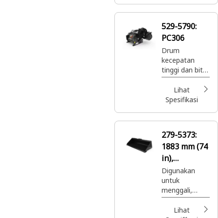
memindahkan,
dan membuat
kemiringan di
529-5790:
tanah, kerikil,
PC306
pasir, dan
hampir semua
Drum
material
kecepatan
lainnya yang
tinggi dan bit
digunakan
kerucut
sebagai dasar.
dengan cepat
Lihat
menyingkirkan
Spesifikasi
aspal dan
beton sebelum
pelapisan jalan.
279-5373:
1883 mm (74
in),
Pinggiran
Digunakan
untuk
Tajam yang
menggali,
Dipasang
memuat,
Dengan Baut
membawa,
Lihat