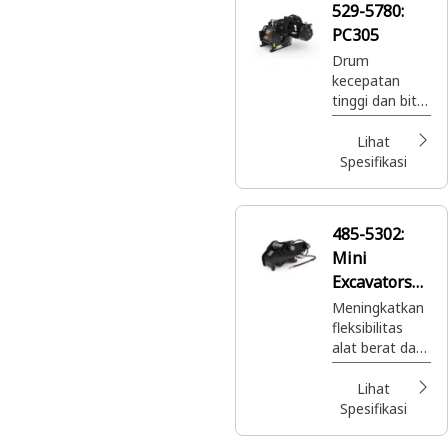
529-5780:
your machine.
PC305
Drum
kecepatan
tinggi dan bit
kerucut
dengan cepat
Lihat
menyingkirkan
Spesifikasi
aspal dan
beton sebelum
pelapisan jalan.
485-5302:
Mini
Excavators
Hidraulik 8
Meningkatkan
fleksibilitas
Ton
alat berat dan
memperbaiki
produksi
Lihat
keseluruhan.
Spesifikasi