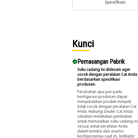
fork palet
Spesifikasi
untuk
memindahkan
bermacam
material di
lokasi
konstruksi
Kunci
palet.
Pemasangan Pabrik
Suku cadang ini didesain agar
cocok dengan peralatan Cat Anda
berdasarkan spesifikasi
produsen.
Perubahan apa pun pada
konfigurasi produsen dapat
menyebabkan produk menjadi
tidak cocok dengan peralatan Cat
Anda. Hubungi Dealer Cat Anda
sebelum melakukan pembelian
untuk memastikan suku cadang ini
sesuai untuk peralatan Anda
dalam kondisi dan asumsi
konfigurasinya saat ini. Indikator