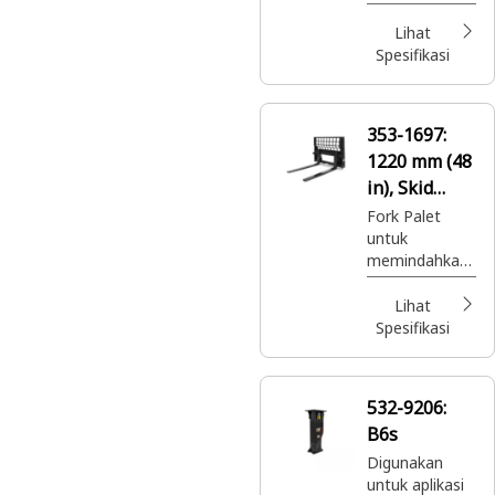
mengumpulka
n serpihan
Lihat
ringan pada
Spesifikasi
permukaan
yang mulus
dalam gerakan
353-1697:
maju atau
1220 mm (48
mundur.
in), Skid
Steer
Fork Palet
untuk
Coupler,
memindahkan
Kelas II
beban berpalet
di lokasi
Lihat
konstruksi,
Spesifikasi
menangani
pupuk dan
benih dalam
532-9206:
kantong di
B6s
lokasi
pembuatan
Digunakan
lanskap dan
untuk aplikasi