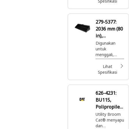
meratakan,
Spesifikasi
membuang,
dan membuat
kemiringan
279-5377:
dalam
2036 mm (80
berbagai
aplikasi.
in),
Pinggiran
Digunakan
untuk
Tajam yang
menggali,
Dipasang
memuat,
Dengan Baut
membawa,
Lihat
meratakan,
Spesifikasi
membuang,
dan membuat
kemiringan
626-4231:
dalam
BU115,
berbagai
aplikasi.
Polipropilen
a
Utility Broom
Cat® menyapu
dan