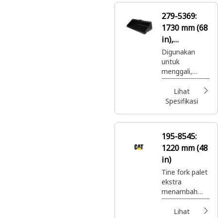
279-5369:
1730 mm (68
in),
Pinggiran
Digunakan
untuk
Tajam yang
menggali,
Dipasang
memuat,
Dengan Baut
membawa,
Lihat
meratakan,
Spesifikasi
membuang,
dan membuat
kemiringan
195-8545:
dalam
1220 mm (48
berbagai
aplikasi.
in)
Tine fork palet
ekstra
menambah
fleksibilitas
pada carriage
Lihat