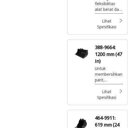
fleksibilitas
Ton
alat berat dan
memperbaiki
produksi
Lihat
keseluruhan.
Spesifikasi
388-9664:
1200 mm (47
in)
Untuk
membersihkan
parit,
membuat
lereng,
Lihat
membuat
Spesifikasi
kemiringan,
dan pekerjaan
akhir lainnya.
464-9911:
619 mm (24