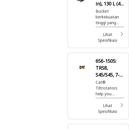
in), 130 L (4,6
ft3), Pin On,
Bucket
berkekuatan
45 mm (1,8
tinggi yang
in)
didesain untuk
menghasilkan
Lihat
kinerja dan
Spesifikasi
nilai maksimal
dalam
berbagai
656-1505:
aplikasi.
TRS8,
S45/S45, 7-
10 Ton Mini
Cat®
Tiltrotators
Excavators
help you
maneuver
obstacles in
Lihat
your work area
Spesifikasi
without the
need for
repositioning