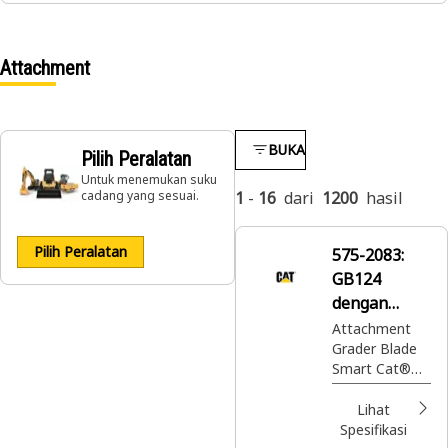
Attachment
BUKA
Pilih Peralatan
Untuk menemukan suku
cadang yang sesuai.
1
-
16
dari
1200
hasil
Pilih Peralatan
575-2083:
GB124
dengan
Wing, Pintar
Attachment
Grader Blade
Smart Cat®
berfungsi
untuk
Lihat
memotong,
Spesifikasi