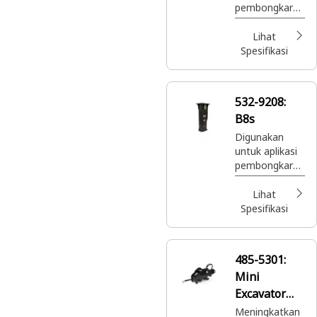
pembibitan.
pembongkaran
dan
pembangunan.
Lihat
Spesifikasi
532-9208:
B8s
Digunakan
untuk aplikasi
pembongkaran
dan
pembangunan.
Lihat
Spesifikasi
485-5301:
Mini
Excavator
Hidraulik 5
Meningkatkan