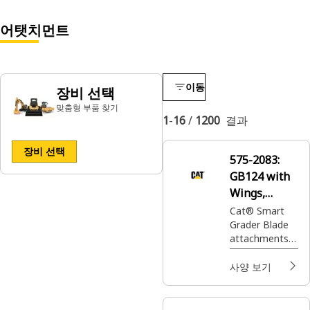
어탯치먼트
이동
장비 선택
맞춤형 부품 찾기
1
-
16
/
1200
결과
장비 선택
575-2083:
GB124 with
Wings,
Smart
Cat® Smart
Grader Blade
attachments
are for cutting,
moving and
사양 보기
grading dirt,
gravel, sand
and virtually