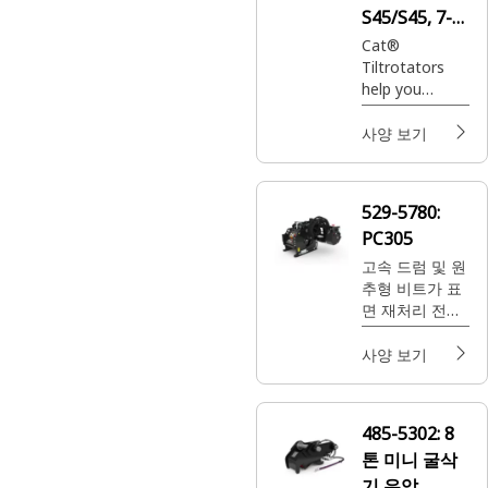
S45/S45, 7-
10 Ton Mini
Cat®
Tiltrotators
Excavators
help you
maneuver
obstacles in
사양 보기
your work area
without the
need for
529-5780:
repositioning
PC305
your machine.
고속 드럼 및 원
추형 비트가 표
면 재처리 전에
아스팔트와 콘
크리트를 신속
사양 보기
하게 제거합니
다.
485-5302:
8
톤 미니 굴삭
기 유압