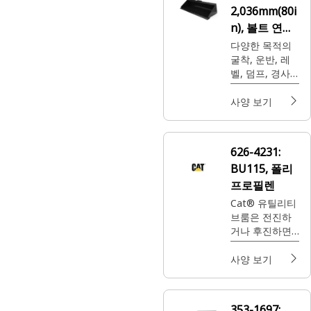
2,036mm(80i
n), 볼트 연결
식 커팅 엣지
다양한 목적의
굴착, 운반, 레
벨, 덤프, 경사
로 작업에 사용
됩니다.
사양 보기
626-4231:
BU115, 폴리
프로필렌
Cat® 유틸리티
브룸은 전진하
거나 후진하면
서 매끄러운 표
면 위의 가벼운
사양 보기
이물질을 쓸고
모으는 역할을
합니다.
353-1697: