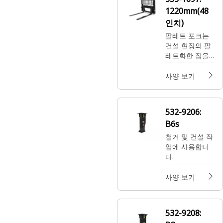
1220mm(48
인치)
팔레트 포크는
건설 현장의 팔
레트화한 짐을
옮기고, 조경 및
묘묙장 현장에
사양 보기
있는 자루에 담
은 비료 및 씨앗
을 처리하는 데
532-9206:
사용합니다.
B6s
철거 및 건설 작
업에 사용합니
다.
사양 보기
532-9208: