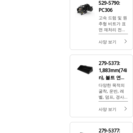
529-5790:
any other
PC306
material used
as a base.
고속 드럼 및 원
추형 비트가 표
면 재처리 전에
아스팔트와 콘
크리트를 신속
사양 보기
하게 제거합니
다.
279-5373:
1,883mm(74i
n), 볼트 연결
식 커팅 엣지
다양한 목적의
굴착, 운반, 레
벨, 덤프, 경사
로 작업에 사용
됩니다.
사양 보기
279-5377: