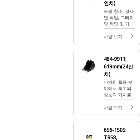
인치)
도랑 청소, 경사
면 작업, 그레이
딩 작업 및 기타
마감 작업용.
사양 보기
464-9911:
619mm(24인
치)
다양한 활용 분
야에서 최고의
성능과 가치를
발휘하기 위한
고강도 버킷입
사양 보기
니다.
656-1505:
TRS8,