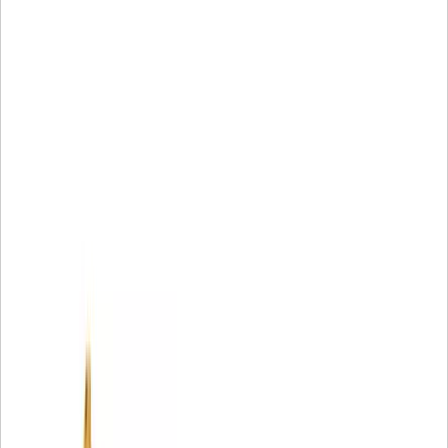
• Il materiale filtrante proprietario fornisce una protezione
insuperabile
• Perline acriliche per evitare accumuli
• Filo a spirale per una migliore stabilità delle pieghe
• Un tubo centrale in nylon per impedire la contaminazione
metallica
• Tappi terminali stampati per arrestare le perdite
Scegliere i filtri Cat® originali conviene per proteggere il
ferro che genera il vostro reddito.