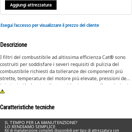
Aggiungi attrezzatura
Esegui l'accesso per visualizzare il prezzo del cliente
Descrizione
I filtri del combustibile ad altissima efficienza Cat® sono
costruiti per soddisfare i severi requisiti di pulizia del
combustibile richiesti da tolleranze dei componenti più
strette, temperature del motore più elevate, pressioni degli
iniettori più elevate e linee guida rigorose sulle emissioni.
I test Caterpillar dimostrano che i filtri del combustibile ad
altissima efficienza Cat offrono una protezione superiore. I
filtri UHE Cat sono semplicemente i migliori filtri che puoi
Caratteristiche tecniche
acquistare per la tua attrezzatura Cat. Per massimizzare la
durata degli iniettori è necessario un filtraggio in grado di
IL TEMPO PER LA MANUTENZIONE?
LO RENDIAMO SEMPLICE
limitare le dimensioni e il numero di particelle che passano
Kit di manutenzione completi disponibili per tipo di attrezzatura con