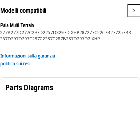
Modelli compatibili
Pala Multi Terrain
277B
277D
277C
297D2
257D3
297D XHP
287
277C2
267B
277
257B3
257D
297D
297C
287C2
287C
287B
287D
297D2 XHP
Informazioni sulla garanzia
politica sui resi
Parts Diagrams