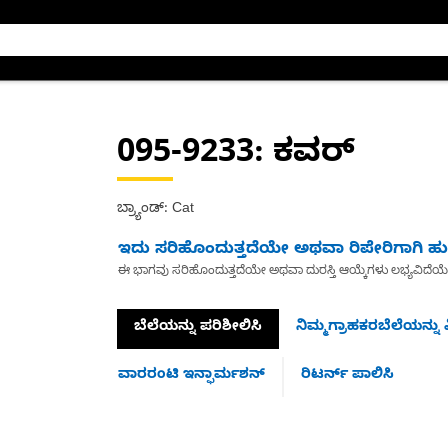
095-9233
: ಕವರ್
ಬ್ರ್ಯಾಂಡ್: Cat
ಇದು ಸರಿಹೊಂದುತ್ತದೆಯೇ ಅಥವಾ ರಿಪೇರಿಗಾಗಿ ಹುಡ
ಈ ಭಾಗವು ಸರಿಹೊಂದುತ್ತದೆಯೇ ಅಥವಾ ದುರಸ್ತಿ ಆಯ್ಕೆಗಳು ಲಭ್ಯವಿದೆಯ
ಬೆಲೆಯನ್ನು ಪರಿಶೀಲಿಸಿ
ನಿಮ್ಮಗ್ರಾಹಕರಬೆಲೆಯನ್ನು ವ
ವಾರರಂಟಿ ಇನ್ಫಾರ್ಮಶನ್
ರಿಟರ್ನ್ ಪಾಲಿಸಿ