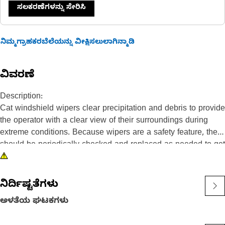
ಸಲಕರಣೆಗಳನ್ನು ಸೇರಿಸಿ
ನಿಮ್ಮಗ್ರಾಹಕರಬೆಲೆಯನ್ನು ವೀಕ್ಷಿಸಲುಲಾಗಿನ್ಮಾಡಿ
ವಿವರಣೆ
Description:
Cat windshield wipers clear precipitation and debris to provide
the operator with a clear view of their surroundings during
extreme conditions. Because wipers are a safety feature, they
should be periodically checked and replaced as needed to get
the performance you expect for your equipment.
Attributes:
ನಿರ್ದಿಷ್ಟತೆಗಳು
• Medium density polyethylene plastic cap with internal tether
ಅಳತೆಯ ಘಟಕಗಳು
• Vented
• Pictorially labeled