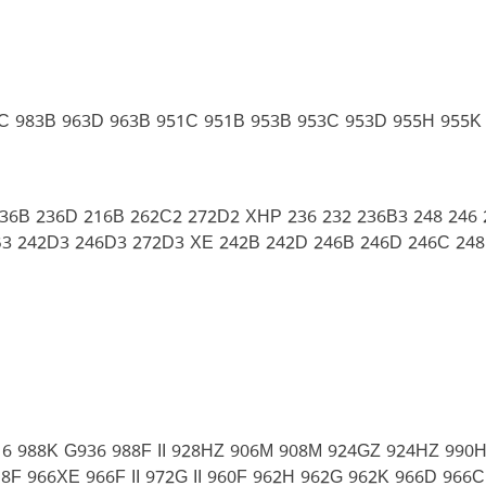
 983B 963D 963B 951C 951B 953B 953C 953D 955H 955K 9
36B 236D 216B 262C2 272D2 XHP 236 232 236B3 248 246 
B3 242D3 246D3 272D3 XE 242B 242D 246B 246D 246C 24
6 988K G936 988F II 928HZ 906M 908M 924GZ 924HZ 990H
F 966XE 966F II 972G II 960F 962H 962G 962K 966D 966