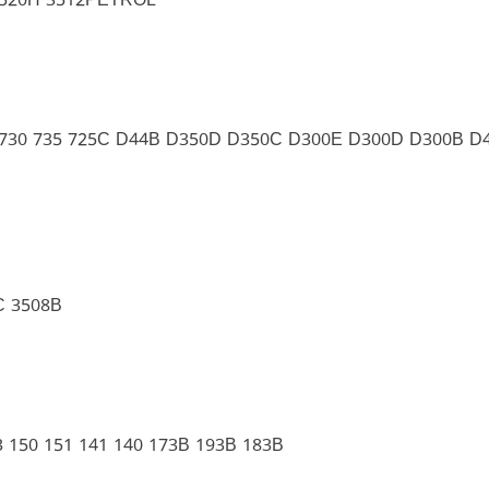
3520H 3512PETROL
730 735 725C D44B D350D D350C D300E D300D D300B D
C 3508B
3 150 151 141 140 173B 193B 183B