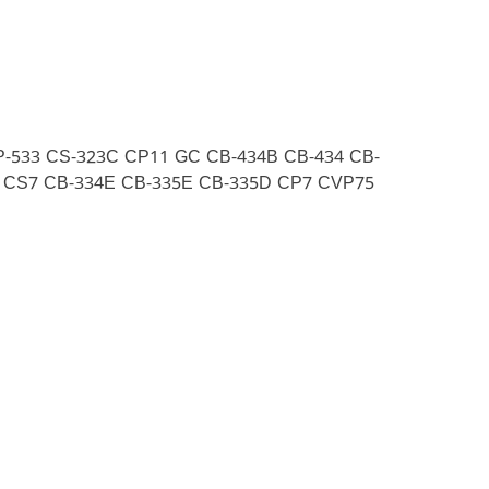
P-533 CS-323C CP11 GC CB-434B CB-434 CB-
4 CS7 CB-334E CB-335E CB-335D CP7 CVP75