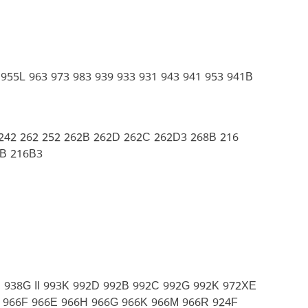
55L 963 973 983 939 933 931 943 941 953 941B
242 262 252 262B 262D 262C 262D3 268B 216
8B 216B3
 938G II 993K 992D 992B 992C 992G 992K 972XE
C 966F 966E 966H 966G 966K 966M 966R 924F