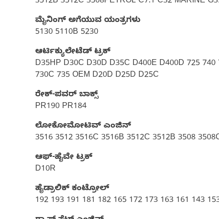
3512B 3512C 3508PETROL C7.1 C32 MARINE G
ಮೈನಿಂಗ್ ಅಗೆಯುವ ಯಂತ್ರಗಳು
5130 5110B 5230
ಆರ್ಟಿಕ್ಯುಲೇಟೆಡ್ ಟ್ರಕ್
D35HP D30C D30D D35C D400E D400D 725 740 
730C 735 OEM D20D D25D D25C
ರೇಕ್-ಪವರ್ ಬಾಕ್ಸ್
PR190 PR184
ಲೋಕೋಮೋಟಿವ್ ಎಂಜಿನ್
3516 3512 3516C 3516B 3512C 3512B 3508 3508
ಆಫ್-ಹೈವೇ ಟ್ರಕ್​
D10R
ಹೈಡ್ರಾಲಿಕ್ ಕಂಟ್ರೋಲ್
192 193 191 181 182 165 172 173 163 161 143 15