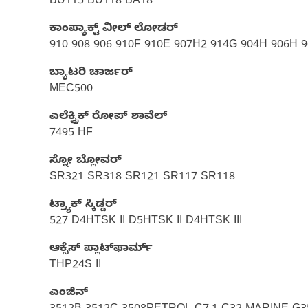
BU115 BU118 BA18
ಕಾಂಪ್ಯಾಕ್ಟ್ ವೀಲ್ ಲೋಡರ್
910 908 906 910F 910E 907H2 914G 904H 906H 
ಬ್ಯಾಟರಿ ಚಾರ್ಜರ್
MEC500
ಎಲೆಕ್ಟ್ರಿಕ್ ರೋಪ್ ಶಾವೆಲ್‌
7495 HF
ಸ್ನೋ ಬ್ಲೋವರ್
SR321 SR318 SR121 SR117 SR118
ಟ್ರ್ಯಾಕ್ ಸ್ಕಿಡ್ಡರ್
527 D4HTSK II D5HTSK II D4HTSK III
ಆಕ್ಸೆಸ್ ಪ್ಲಾಟ್​ಫಾರ್ಮ್
THP24S II
ಎಂಜಿನ್