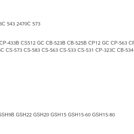
3C 543 2470C 573
 CP-433B CS512 GC CB-523B CB-525B CP12 GC CP-563 C
C CS-573 CS-583 CS-563 CS-533 CS-531 CP-323C CB-53
GSH9B GSH22 GSH20 GSH15 GSH15-60 GSH15-80