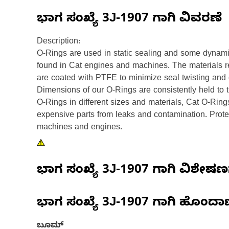
ಭಾಗ ಸಂಖ್ಯೆ
3J-1907
ಗಾಗಿ ವಿವರಣೆ
Description:
O-Rings are used in static sealing and some dynami
found in Cat engines and machines. The materials res
are coated with PTFE to minimize seal twisting and cu
Dimensions of our O-Rings are consistently held to t
O-Rings in different sizes and materials, Cat O-Rin
expensive parts from leaks and contamination. Prot
machines and engines.
ಭಾಗ ಸಂಖ್ಯೆ
3J-1907
ಗಾಗಿ ವಿಶೇಷ
ಭಾಗ ಸಂಖ್ಯೆ
3J-1907
ಗಾಗಿ ಹೊಂದಾ
ಬೂಮ್