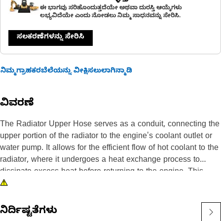
ಈ ಭಾಗವು ಸರಿಹೊಂದುತ್ತದೆಯೇ ಅಥವಾ ದುರಸ್ತಿ ಆಯ್ಕೆಗಳು
ಲಭ್ಯವಿದೆಯೇ ಎಂದು ನೋಡಲು ನಿಮ್ಮ ಸಾಧನವನ್ನು ಸೇರಿಸಿ.
ಸಲಕರಣೆಗಳನ್ನು ಸೇರಿಸಿ
ನಿಮ್ಮಗ್ರಾಹಕರಬೆಲೆಯನ್ನು ವೀಕ್ಷಿಸಲುಲಾಗಿನ್ಮಾಡಿ
ವಿವರಣೆ
The Radiator Upper Hose serves as a conduit, connecting the
upper portion of the radiator to the engine's coolant outlet or
water pump. It allows for the efficient flow of hot coolant to the
radiator, where it undergoes a heat exchange process to
dissipate excess heat before returning to the engine. This
helps to regulate the engine's temperature and prevent
overheating, ensuring optimal performance of the engine.
ನಿರ್ದಿಷ್ಟತೆಗಳು
Attributes: