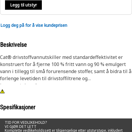
Legg til utstyr
Logg deg på for å vise kundeprisen
Beskrivelse
Cat® drivstoffvannutskiller med standardeffektivitet er
konstruert for å fjerne 100 % fritt vann og 90 % emulgert
vann i tillegg til små forurensende stoffer, samt å bidra til å
forlenge levetiden til drivstoffiltrene og
innsprøytningsdysene.
Drivstoffvannutskillerne er konstruert spesielt for Cat-
utstyr og forlenger levetiden til sekundærfiltret og
Spesifikasjoner
presisjonskomponentene i drivstoffsystemet.
TID FOR VEDLIKEHOLD?
VI GJØR DET LETT
Originale Cat-filtre er det beste alternativet for å beskytte
Komplette vedlikeholdssett er tilgjengelige etter utstyrstype, inkludert