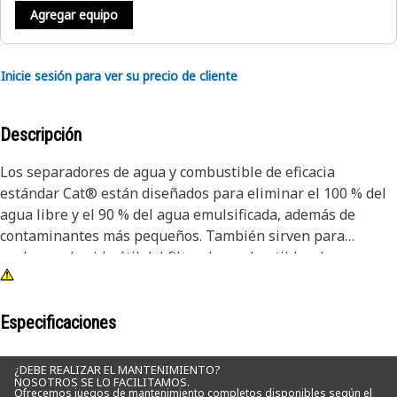
Agregar equipo
Inicie sesión para ver su precio de cliente
Descripción
Los separadores de agua y combustible de eficacia
estándar Cat® están diseñados para eliminar el 100 % del
agua libre y el 90 % del agua emulsificada, además de
contaminantes más pequeños. También sirven para
prolongar la vida útil del filtro de combustible y los
inyectores de combustible.
Diseñados y construidos específicamente para los equipos
Especificaciones
Cat, nuestros separadores de agua y combustible
prolongan la vida útil del filtro secundario y los
¿DEBE REALIZAR EL MANTENIMIENTO?
NOSOTROS SE LO FACILITAMOS.
componentes de precisión del sistema de combustible.
Ofrecemos juegos de mantenimiento completos disponibles según el