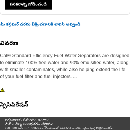
పరికరాన్ని జోడించండి
మీ కస్టమర్ ధరను వీక్షించడానికి లాగిన్ అవ్వండి
వివరణ
Cat® Standard Efficiency Fuel Water Separators are designed
to eliminate 100% free water and 90% emulsified water, along
with smaller contaminates, while also helping extend the life
of your fuel filter and fuel injectors.
Designed and built specifically for Cat® equipment, our fuel
water separators extend the life of your secondary filter and
స్పెసిఫికేషన్
precision fuel system components.
Choosing genuine Cat® filters is the best choice for protecting
నిర్వహణకు సమయం ఉందా?
మేము దీన్ని సులభతరం చేస్తాము
your Cat® equipment.
250, 500 మరియు 1,000-గంటల విరామాలతో సహా పరికరాల రకం ద్వారా పూర్తి నిర్వహణ కిట్‌లు