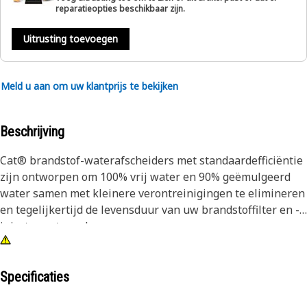
reparatieopties beschikbaar zijn.
Uitrusting toevoegen
Meld u aan om uw klantprijs te bekijken
Beschrijving
Cat® brandstof-waterafscheiders met standaardefficiëntie
zijn ontworpen om 100% vrij water en 90% geëmulgeerd
water samen met kleinere verontreinigingen te elimineren
en tegelijkertijd de levensduur van uw brandstoffilter en -
injectoren te verlengen.
Onze brandstof-waterafscheiders zijn speciaal ontworpen
en gebouwd voor Cat-apparatuur en verlengen de
Specificaties
levensduur van uw secundaire filter en de onderdelen van