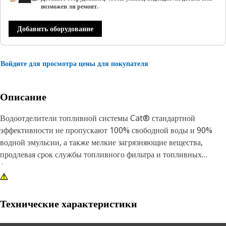
возможен ли ремонт.
Добавить оборудование
Войдите для просмотра цены для покупателя
Описание
Водоотделители топливной системы Cat® стандартной
эффективности не пропускают 100% свободной воды и 90%
водной эмульсии, а также мелкие загрязняющие вещества,
продлевая срок службы топливного фильтра и топливных
форсунок.
Наши водоотделители топливной системы разработаны и
произведены специально для оборудования Cat. Они
Технические характеристики
увеличивают срок службы вспомогательного фильтра и